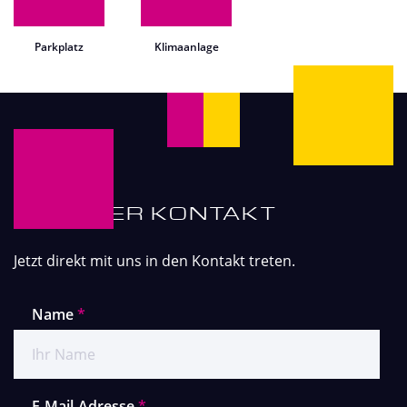
Parkplatz
Klimaanlage
DIREKTER KONTAKT
Jetzt direkt mit uns in den Kontakt treten.
Name
*
E-Mail-Adresse
*