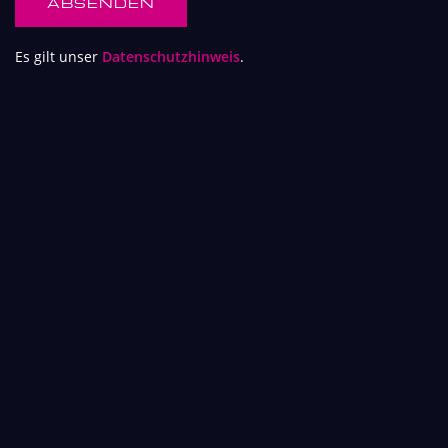
Es gilt unser
Datenschutzhinweis
.