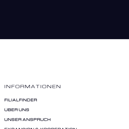
INFORMATIONEN
FILIALFINDER
ÜBER UNS
UNSER ANSPRUCH