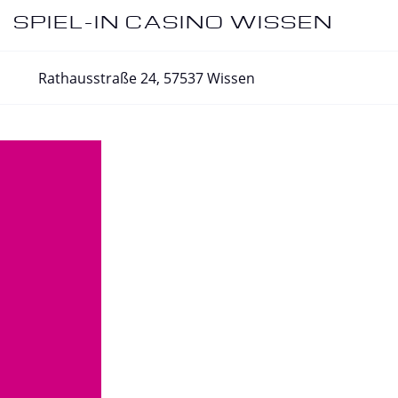
SPIEL-IN CASINO WISSEN
Rathausstraße 24, 57537 Wissen