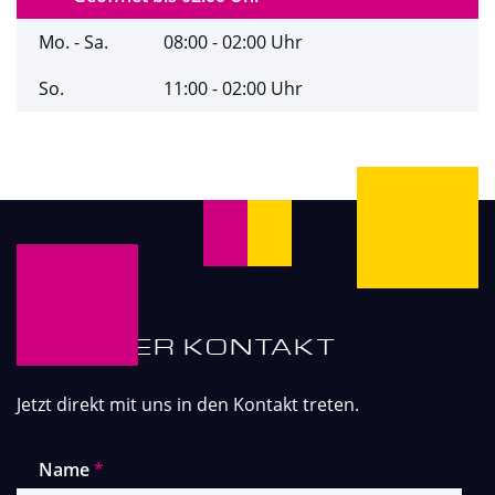
Mo. - Sa.
08:00 - 02:00 Uhr
So.
11:00 - 02:00 Uhr
DIREKTER KONTAKT
Jetzt direkt mit uns in den Kontakt treten.
Name
*