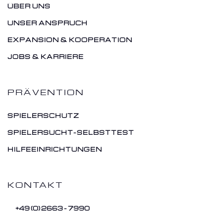
ÜBER UNS
UNSER ANSPRUCH
EXPANSION & KOOPERATION
JOBS & KARRIERE
PRÄVENTION
SPIELERSCHUTZ
SPIELERSUCHT-SELBSTTEST
HILFEEINRICHTUNGEN
KONTAKT
+49 (0) 2663 - 7990