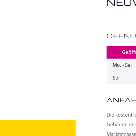
NEU
ÖFFNU
Geöff
Mo. - Sa.
So.
ANFA
Die kostenfr
Gebäude der S
Marktstrasse