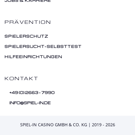
JOBS & KARRIERE
PRÄVENTION
SPIELERSCHUTZ
SPIELERSUCHT-SELBSTTEST
HILFEEINRICHTUNGEN
KONTAKT
+49 (0) 2663 - 7990
INFO@SPIEL-IN.DE
SPIEL-IN CASINO GMBH & CO. KG | 2019 - 2026