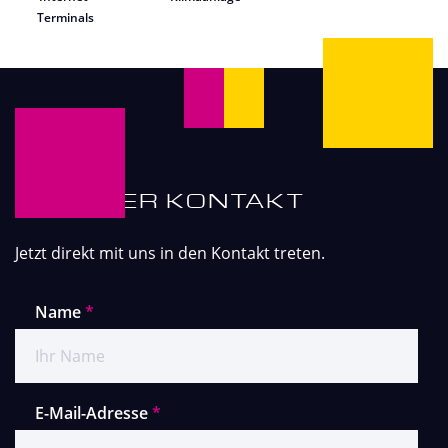
Terminals
DIREKTER KONTAKT
Jetzt direkt mit uns in den Kontakt treten.
Name
*
E-Mail-Adresse
*